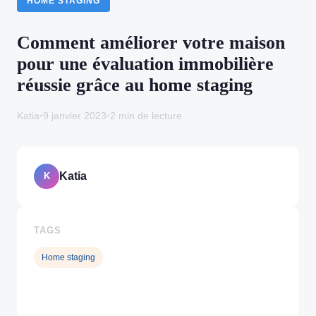
HOME STAGING
Comment améliorer votre maison
pour une évaluation immobilière
réussie grâce au home staging
Katia
•
9 janvier 2023
•
2 min de lecture
Katia
K
TAGS
Home staging