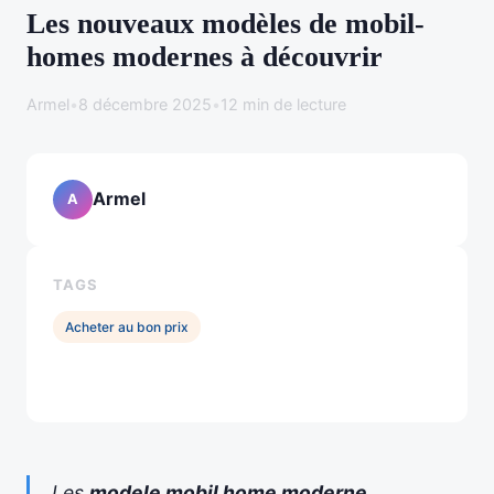
Les nouveaux modèles de mobil-
homes modernes à découvrir
Armel
•
8 décembre 2025
•
12 min de lecture
Armel
A
TAGS
Acheter au bon prix
Les
modele mobil home moderne